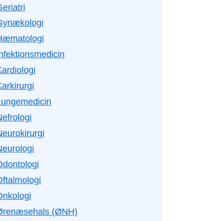
eriatri
Gynækologi
Hæmatologi
Infektionsmedicin
ardiologi
arkirurgi
Lungemedicin
efrologi
Neurokirurgi
Neurologi
Odontologi
Oftalmologi
Onkologi
Ørenæsehals (ØNH)