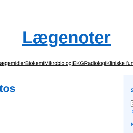
Lægenoter
ægemidler
Biokemi
Mikrobiologi
EKG
Radiologi
Kliniske fu
otos