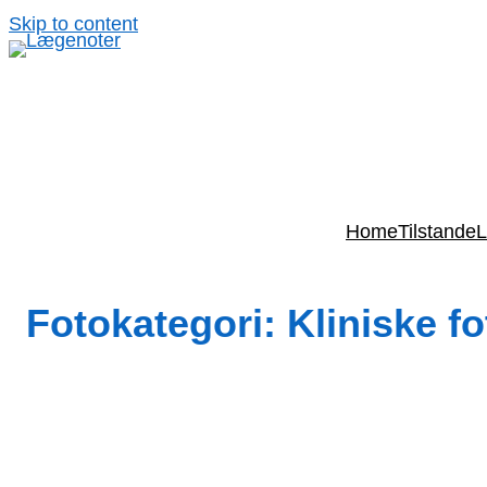
Spring
Skip to content
til
indhold
Home
Tilstande
L
Fotokategori:
Kliniske f