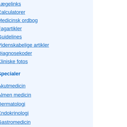
Lægelinks
Calculatorer
Medicinsk ordbog
agartikler
Guidelines
idenskabelige artikler
Diagnosekoder
liniske fotos
Specialer
Akutmedicin
Almen medicin
Dermatologi
Endokrinologi
Gastromedicin