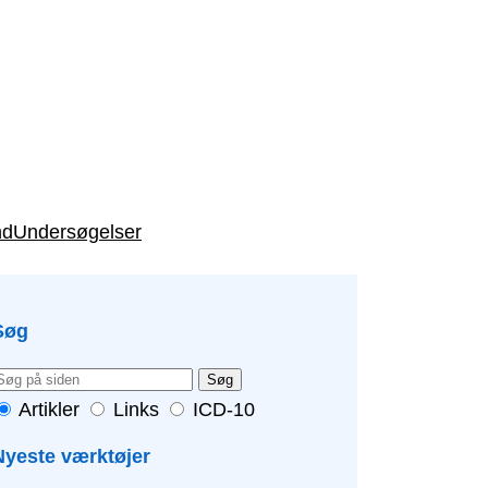
nd
Undersøgelser
Søg
Søg
Artikler
Links
ICD-10
Nyeste værktøjer