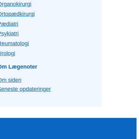
Organokirurgi
Ortopædkirurgi
Pædiatri
sykiatri
Reumatologi
Urologi
Om Lægenoter
Om siden
Seneste opdateringer