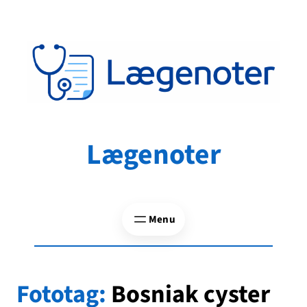
Spring
til
indhold
Lægenoter
Fototag:
Bosniak cyster