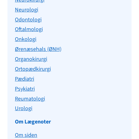
Neurologi
Odontologi
Oftalmologi
Onkologi
Ørenæsehals (ØNH)
Organokirurgi
Ortopædkirurgi
Pædiatri
Psykiatri
Reumatologi
Urologi
Om Lægenoter
Om siden