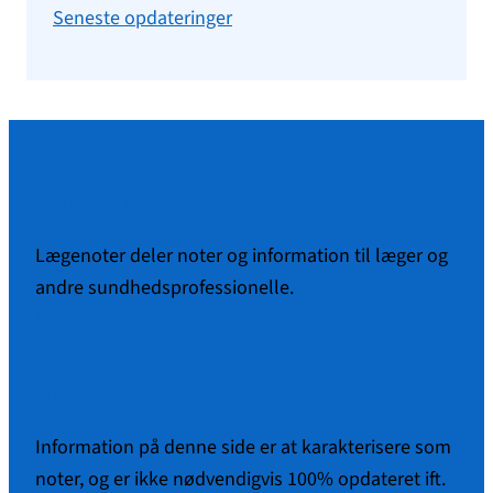
Seneste opdateringer
Om Lægenoter
Lægenoter deler noter og information til læger og
andre sundhedsprofessionelle.
Mere om Lægenoter
Disclamer
Information på denne side er at karakterisere som
noter, og er ikke nødvendigvis 100% opdateret ift.