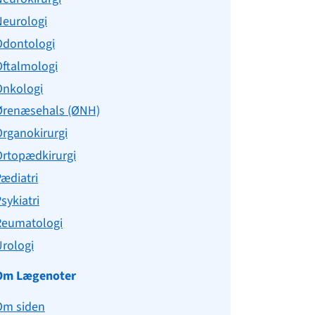
Neurologi
Odontologi
Oftalmologi
Onkologi
Ørenæsehals (ØNH)
rganokirurgi
Ortopædkirurgi
ædiatri
sykiatri
Reumatologi
rologi
Om Lægenoter
Om siden