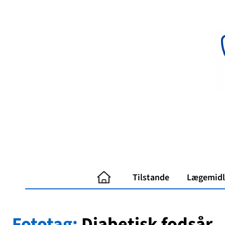
Spring
til
indhold
Tilstande
Lægemidl
Fototag:
Diabetisk fodsår