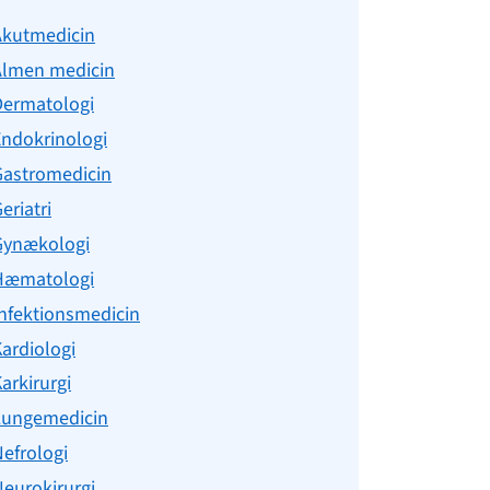
Akutmedicin
Almen medicin
Dermatologi
Endokrinologi
Gastromedicin
eriatri
Gynækologi
Hæmatologi
nfektionsmedicin
ardiologi
arkirurgi
Lungemedicin
efrologi
eurokirurgi