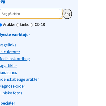
Søg
Søg
Artikler
Links
ICD-10
Nyeste værktøjer
Lægelinks
alculatorer
Medicinsk ordbog
agartikler
uidelines
idenskabelige artikler
Diagnosekoder
liniske fotos
pecialer