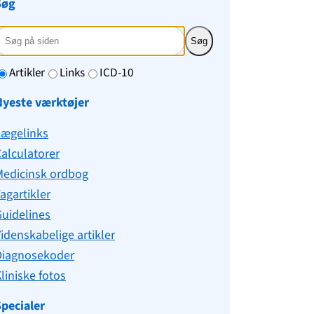
Søg
Søg
Artikler
Links
ICD-10
Nyeste værktøjer
Lægelinks
alculatorer
Medicinsk ordbog
agartikler
uidelines
idenskabelige artikler
Diagnosekoder
liniske fotos
pecialer