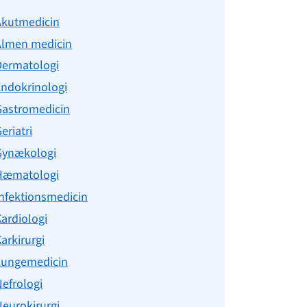
Akutmedicin
Almen medicin
Dermatologi
Endokrinologi
Gastromedicin
eriatri
Gynækologi
Hæmatologi
nfektionsmedicin
ardiologi
arkirurgi
Lungemedicin
efrologi
eurokirurgi