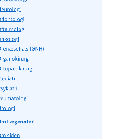
Neurologi
Odontologi
Oftalmologi
Onkologi
Ørenæsehals (ØNH)
rganokirurgi
Ortopædkirurgi
ædiatri
sykiatri
Reumatologi
rologi
Om Lægenoter
Om siden