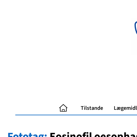
Spring
til
indhold
Tilstande
Lægemidl
Fototag:
Eosinofil oesopha