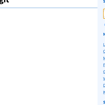
C
F
G
V
K
S