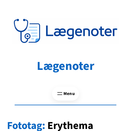
Spring
til
indhold
Lægenoter
Fototag:
Erythema