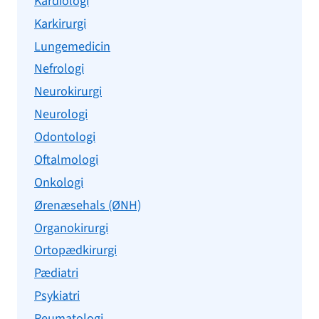
Kardiologi
Karkirurgi
Lungemedicin
Nefrologi
Neurokirurgi
Neurologi
Odontologi
Oftalmologi
Onkologi
Ørenæsehals (ØNH)
Organokirurgi
Ortopædkirurgi
Pædiatri
Psykiatri
Reumatologi