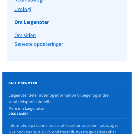
Urologi
Om Lægenoter
Om siden
Seneste opdateringer
OM LÆGENOTER
Lægenoter deler noter og information til læger og andre
sundhedsprofessionelle.
Mere om Lægenoter
DISCLAMER
Information på denne side er at karakterisere som noter, og er
ikke nødvendigvis 100% opdateret ift. nyeste guidelines eller