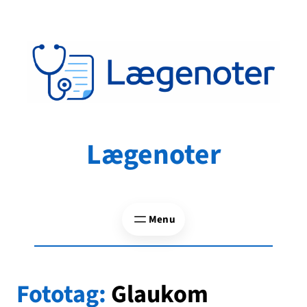
Spring
til
indhold
Lægenoter
Fototag:
Glaukom