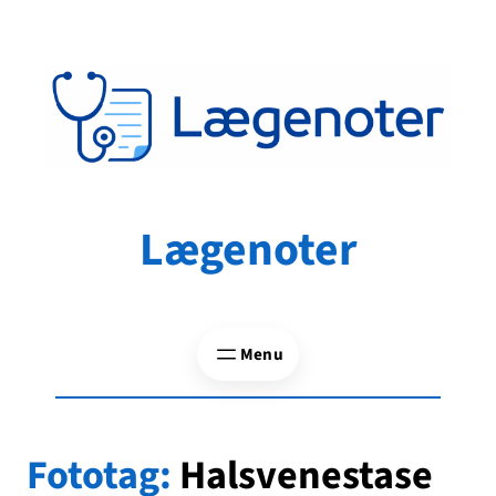
Spring
til
indhold
Lægenoter
Fototag:
Halsvenestase