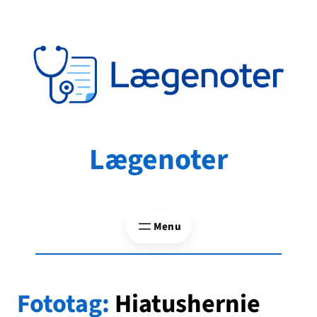
Spring
til
indhold
Lægenoter
Fototag:
Hiatushernie