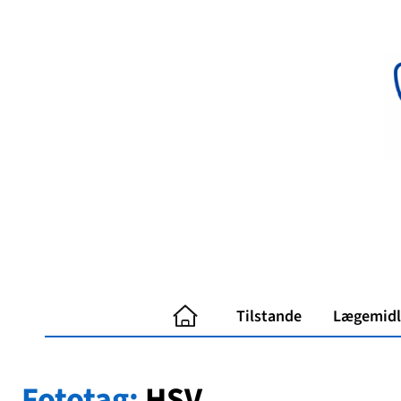
Spring
til
indhold
Tilstande
Lægemidl
Fototag:
HSV