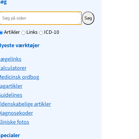
Søg
Søg
Artikler
Links
ICD-10
Nyeste værktøjer
Lægelinks
alculatorer
Medicinsk ordbog
agartikler
uidelines
idenskabelige artikler
Diagnosekoder
liniske fotos
pecialer