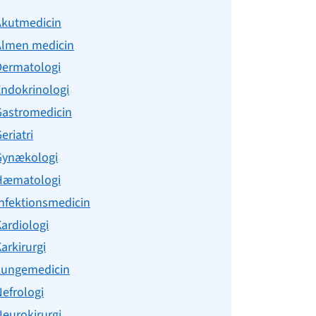
Akutmedicin
Almen medicin
Dermatologi
Endokrinologi
Gastromedicin
eriatri
Gynækologi
Hæmatologi
nfektionsmedicin
ardiologi
arkirurgi
Lungemedicin
efrologi
eurokirurgi