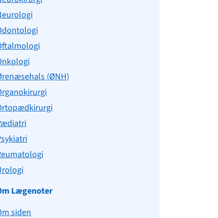
Neurologi
Odontologi
Oftalmologi
Onkologi
Ørenæsehals (ØNH)
rganokirurgi
Ortopædkirurgi
ædiatri
sykiatri
Reumatologi
rologi
Om Lægenoter
Om siden