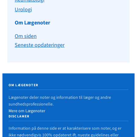
Urologi
Om Lægenoter
Om siden
Seneste opdateringer
OM LÆGENOTER
Lægenoter deler noter og information til læger og andre
sundhedsprofessionelle.
Mere om Lægenoter
DISCLAMER
Information på denne side er at karakterisere som noter, og er
ikke nødvendigvis 100% opdateret ift. nyeste guidelines eller