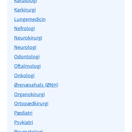
Kardiologi
Karkirurgi
Lungemedicin
Nefrologi
Neurokirurgi
Neurologi
Odontologi
Oftalmologi
Onkologi
Ørenæsehals (ØNH)
Organokirurgi
Ortopædkirurgi
Pædiatri
Psykiatri
Reumatologi