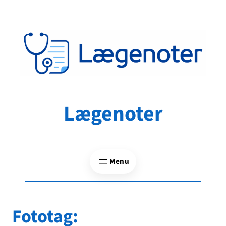
Spring
til
indhold
Lægenoter
Fototag: