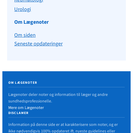
Urologi
Om Lægenoter
Om siden
Seneste opdateringer
OM LÆGENOTER
Lægenoter deler noter og information til læger og andre
sundhedsprofessionelle.
Mere om Lægenoter
DISCLAMER
Information på denne side er at karakterisere som noter, og er
ikke nødvendigvis 100% opdateret ift. nyeste guidelines eller