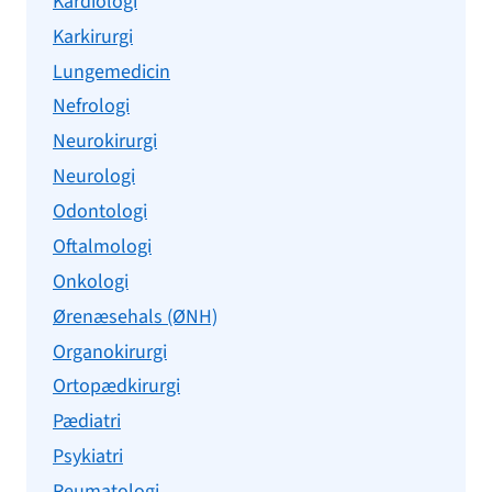
Kardiologi
Karkirurgi
Lungemedicin
Nefrologi
Neurokirurgi
Neurologi
Odontologi
Oftalmologi
Onkologi
Ørenæsehals (ØNH)
Organokirurgi
Ortopædkirurgi
Pædiatri
Psykiatri
Reumatologi