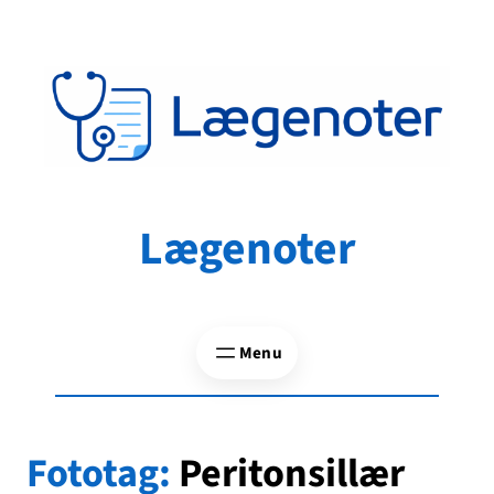
Spring
til
indhold
Lægenoter
Fototag:
Peritonsillær