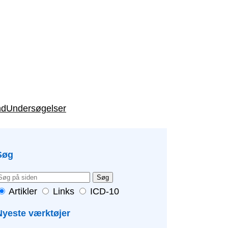
nd
Undersøgelser
Søg
Søg
Artikler
Links
ICD-10
Nyeste værktøjer