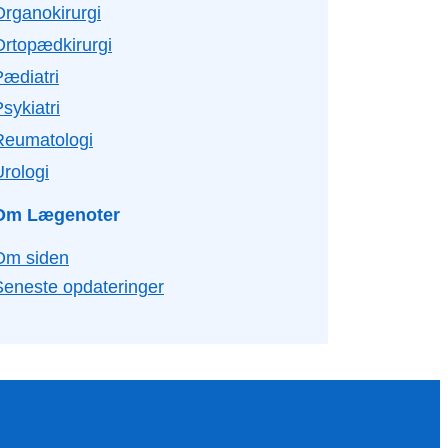
Organokirurgi
Ortopædkirurgi
Pædiatri
sykiatri
Reumatologi
Urologi
Om Lægenoter
Om siden
Seneste opdateringer