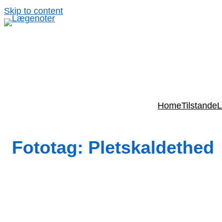
Spring
Skip to content
til
indhold
Home
Tilstande
L
Fototag:
Pletskaldethed