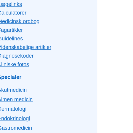
Lægelinks
Calculatorer
Medicinsk ordbog
agartikler
Guidelines
idenskabelige artikler
Diagnosekoder
liniske fotos
Specialer
Akutmedicin
Almen medicin
Dermatologi
Endokrinologi
Gastromedicin