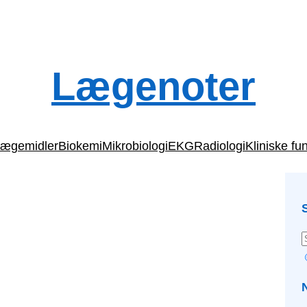
Lægenoter
ægemidler
Biokemi
Mikrobiologi
EKG
Radiologi
Kliniske fu