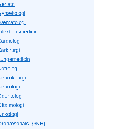
eriatri
Gynækologi
Hæmatologi
Infektionsmedicin
ardiologi
arkirurgi
Lungemedicin
efrologi
Neurokirurgi
Neurologi
Odontologi
Oftalmologi
Onkologi
Ørenæsehals (ØNH)