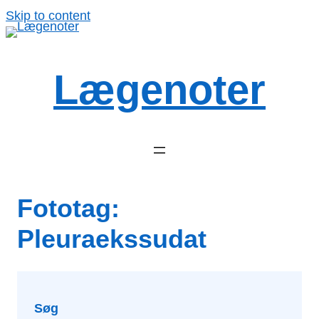
Spring
Skip to content
til
indhold
Lægenoter
Fototag:
Pleuraekssudat
Søg