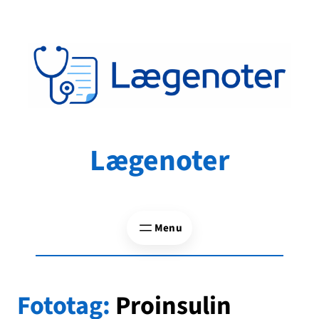
Spring
til
indhold
Lægenoter
Fototag:
Proinsulin