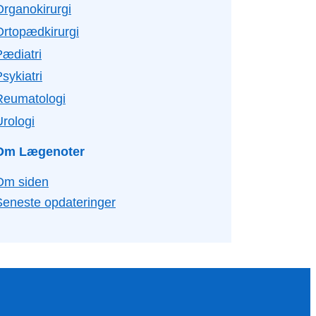
Organokirurgi
Ortopædkirurgi
Pædiatri
sykiatri
Reumatologi
Urologi
Om Lægenoter
Om siden
Seneste opdateringer