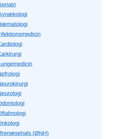
eriatri
Gynækologi
Hæmatologi
Infektionsmedicin
ardiologi
arkirurgi
Lungemedicin
efrologi
Neurokirurgi
Neurologi
Odontologi
Oftalmologi
Onkologi
Ørenæsehals (ØNH)