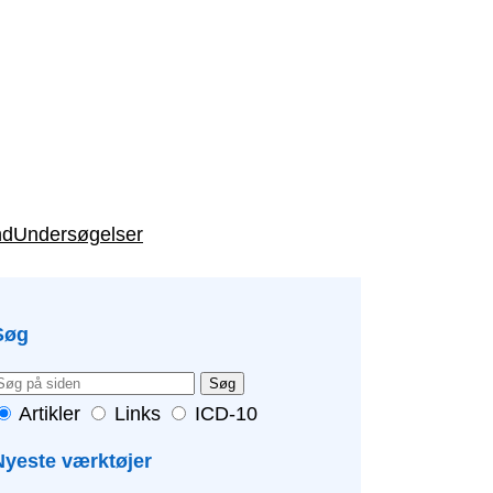
nd
Undersøgelser
Søg
Søg
Artikler
Links
ICD-10
Nyeste værktøjer