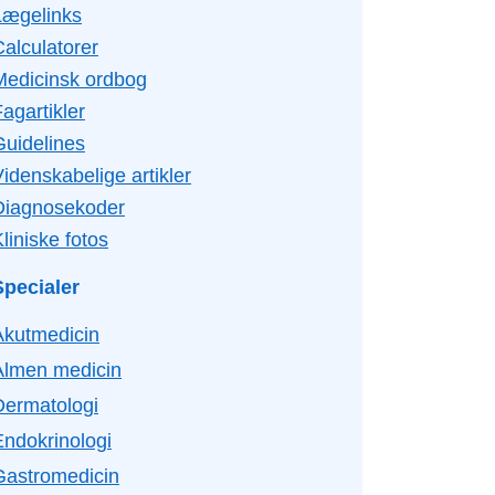
Lægelinks
Calculatorer
Medicinsk ordbog
agartikler
Guidelines
idenskabelige artikler
Diagnosekoder
liniske fotos
Specialer
Akutmedicin
Almen medicin
Dermatologi
Endokrinologi
Gastromedicin