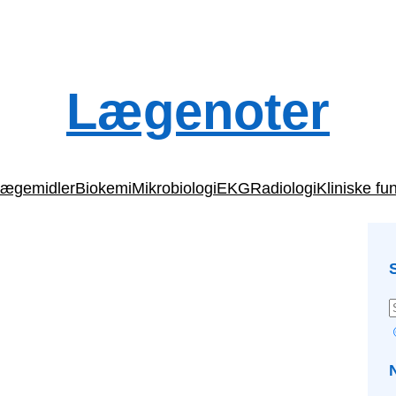
Lægenoter
ægemidler
Biokemi
Mikrobiologi
EKG
Radiologi
Kliniske fu