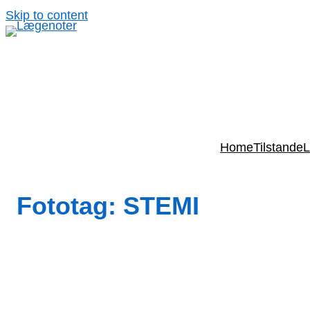
Spring
Skip to content
til
indhold
Home
Tilstande
L
Fototag:
STEMI