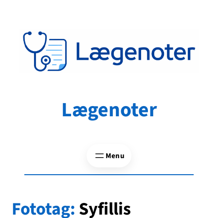
Spring
til
indhold
Lægenoter
Fototag:
Syfillis