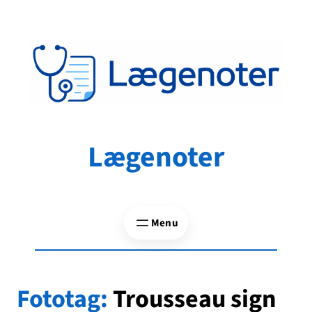
Spring
til
indhold
Lægenoter
Fototag:
Trousseau sign