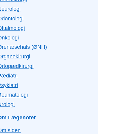
Neurologi
Odontologi
Oftalmologi
Onkologi
Ørenæsehals (ØNH)
Organokirurgi
Ortopædkirurgi
Pædiatri
sykiatri
Reumatologi
Urologi
Om Lægenoter
Om siden