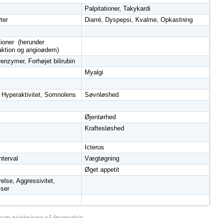
Palpitationer, Takykardi
ter
Diarré, Dyspepsi, Kvalme, Opkastning
tioner (herunder
eaktion og angioødem)
enzymer, Forhøjet bilirubin
Myalgi
, Hyperaktivitet, Somnolens
Søvnløshed
Øjentørhed
Kraftesløshed
Icterus
nterval
Vægtøgning
Øget appetit
else, Aggressivitet,
lser
este bivirkninger på Promedicin