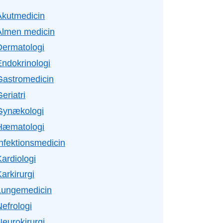
Akutmedicin
Almen medicin
Dermatologi
Endokrinologi
Gastromedicin
eriatri
Gynækologi
Hæmatologi
Infektionsmedicin
ardiologi
arkirurgi
Lungemedicin
efrologi
Neurokirurgi