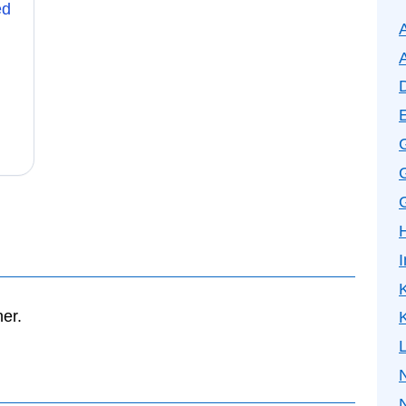
ed
G
K
er.
K
N