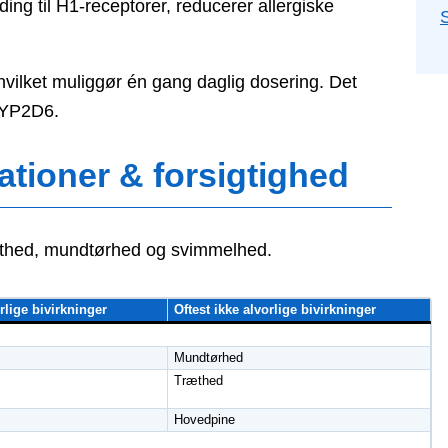
ing til H1-receptorer, reducerer allergiske
 hvilket muliggør én gang daglig dosering. Det
CYP2D6.
ationer & forsigtighed
ræthed, mundtørhed og svimmelhed.
orlige bivirkninger
Oftest ikke alvorlige bivirkninger
Mundtørhed
Træthed
Hovedpine