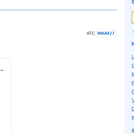
R06AX27
ATC
−
F
V
K