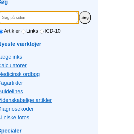
Søg
Søg
Artikler
Links
ICD-10
Nyeste værktøjer
Lægelinks
Calculatorer
Medicinsk ordbog
agartikler
Guidelines
idenskabelige artikler
Diagnosekoder
liniske fotos
Specialer