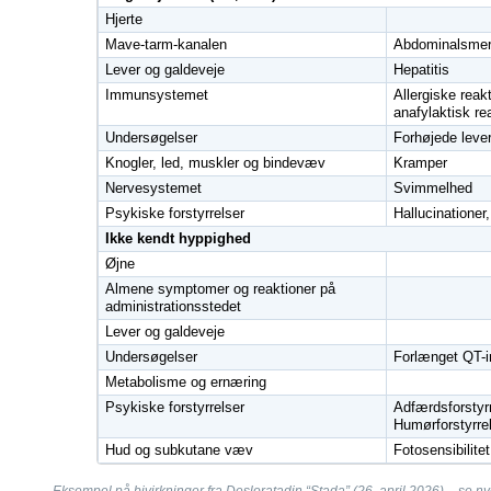
Hjerte
Mave-tarm-kanalen
Abdominalsmer
Lever og galdeveje
Hepatitis
Immunsystemet
Allergiske reak
anafylaktisk r
Undersøgelser
Forhøjede lever
Knogler, led, muskler og bindevæv
Kramper
Nervesystemet
Svimmelhed
Psykiske forstyrrelser
Hallucinationer
Ikke kendt hyppighed
Øjne
Almene symptomer og reaktioner på
administrationsstedet
Lever og galdeveje
Undersøgelser
Forlænget QT-i
Metabolisme og ernæring
Psykiske forstyrrelser
Adfærdsforstyrr
Humørforstyrre
Hud og subkutane væv
Fotosensibilitet
Eksempel på bivirkninger fra Desloratadin “Stada” (26. april 2026) –
se ny