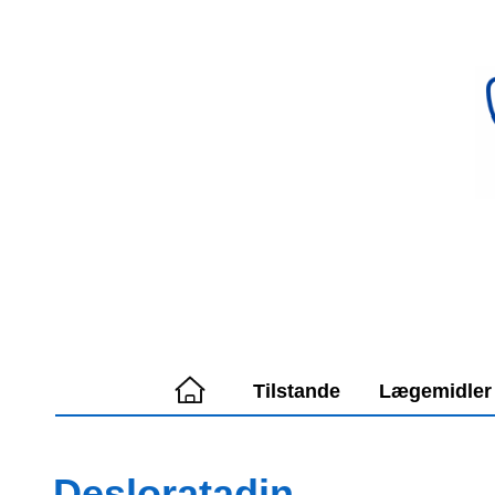
Spring
til
indhold
Tilstande
Lægemidler
Desloratadin