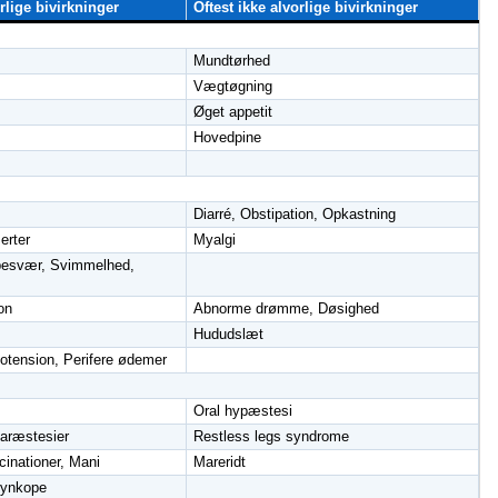
orlige bivirkninger
Oftest ikke alvorlige bivirkninger
Mundtørhed
Vægtøgning
Øget appetit
Hovedpine
Diarré, Obstipation, Opkastning
erter
Myalgi
esvær, Svimmelhed,
on
Abnorme drømme, Døsighed
Hududslæt
potension, Perifere ødemer
Oral hypæstesi
Paræstesier
Restless legs syndrome
ucinationer, Mani
Mareridt
Synkope