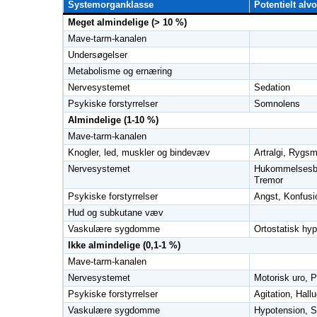
Systemorganklasse
Potentielt alv
Meget almindelige (> 10 %)
Mave-tarm-kanalen
Undersøgelser
Metabolisme og ernæring
Nervesystemet
Sedation
Psykiske forstyrrelser
Somnolens
Almindelige (1-10 %)
Mave-tarm-kanalen
Knogler, led, muskler og bindevæv
Artralgi, Rygsm
Nervesystemet
Hukommelsesb
Tremor
Psykiske forstyrrelser
Angst, Konfusi
Hud og subkutane væv
Vaskulære sygdomme
Ortostatisk hy
Ikke almindelige (0,1-1 %)
Mave-tarm-kanalen
Nervesystemet
Motorisk uro, 
Psykiske forstyrrelser
Agitation, Hall
Vaskulære sygdomme
Hypotension, 