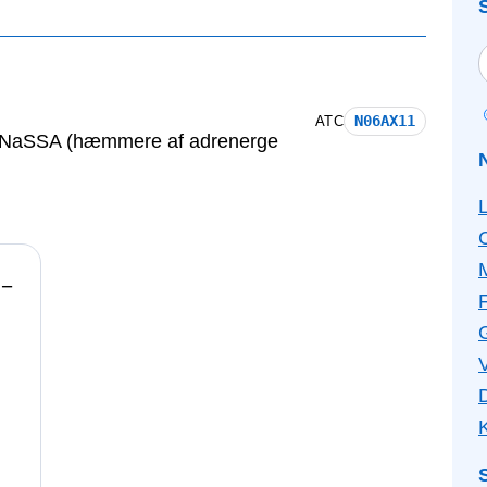
N06AX11
ATC
pen NaSSA (hæmmere af adrenerge
−
F
V
K