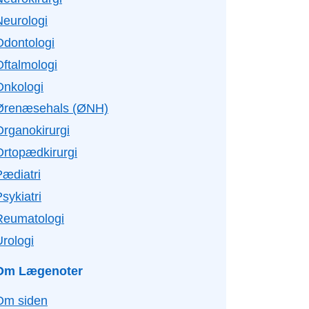
Neurologi
Odontologi
Oftalmologi
Onkologi
Ørenæsehals (ØNH)
Organokirurgi
Ortopædkirurgi
Pædiatri
sykiatri
Reumatologi
Urologi
Om Lægenoter
Om siden