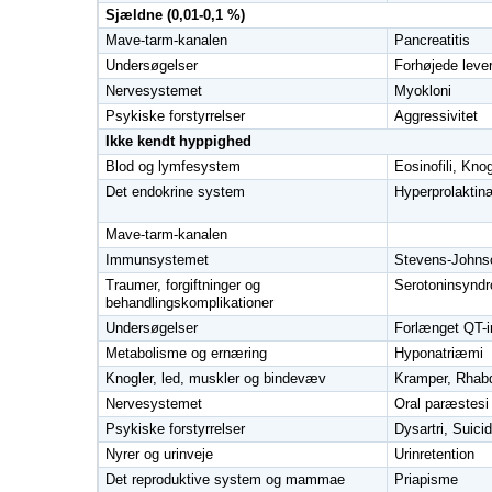
Sjældne (0,01-0,1 %)
Mave-tarm-kanalen
Pancreatitis
Undersøgelser
Forhøjede leve
Nervesystemet
Myokloni
Psykiske forstyrrelser
Aggressivitet
Ikke kendt hyppighed
Blod og lymfesystem
Eosinofili, Kn
Det endokrine system
Hyperprolakti
Mave-tarm-kanalen
Immunsystemet
Stevens-Johns
Traumer, forgiftninger og
Serotoninsynd
behandlingskomplikationer
Undersøgelser
Forlænget QT-i
Metabolisme og ernæring
Hyponatriæmi
Knogler, led, muskler og bindevæv
Kramper, Rhab
Nervesystemet
Oral paræstesi
Psykiske forstyrrelser
Dysartri, Suici
Nyrer og urinveje
Urinretention
Det reproduktive system og mammae
Priapisme