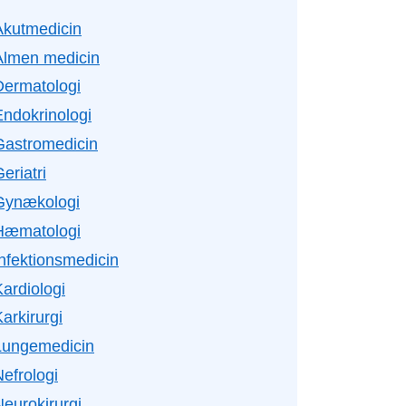
Akutmedicin
Almen medicin
Dermatologi
Endokrinologi
Gastromedicin
eriatri
Gynækologi
Hæmatologi
Infektionsmedicin
ardiologi
arkirurgi
Lungemedicin
efrologi
Neurokirurgi