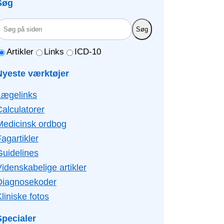
Søg
Søg
Artikler
Links
ICD-10
Nyeste værktøjer
Lægelinks
Calculatorer
Medicinsk ordbog
agartikler
Guidelines
idenskabelige artikler
Diagnosekoder
liniske fotos
Specialer