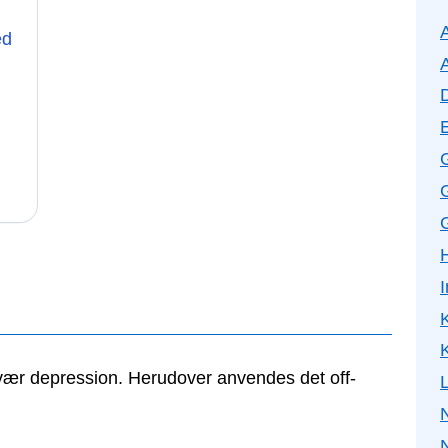
ed
G
K
K
-svær depression. Herudover anvendes det off-
N