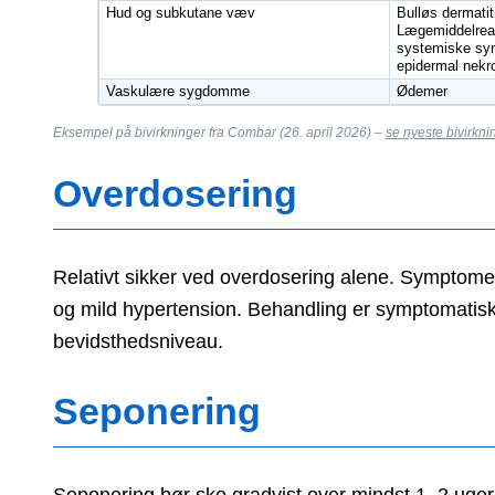
Hud og subkutane væv
Bulløs dermatit
Lægemiddelreak
systemiske sy
epidermal nekr
Vaskulære sygdomme
Ødemer
Eksempel på bivirkninger fra Combar (26. april 2026) –
se nyeste bivirkn
Overdosering
Relativt sikker ved overdosering alene. Symptomer
og mild hypertension. Behandling er symptomatisk
bevidsthedsniveau.
Seponering
Seponering bør ske gradvist over mindst 1–2 uge