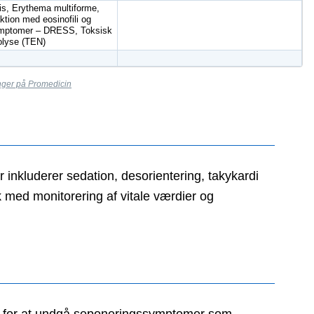
is, Erythema multiforme,
tion med eosinofili og
mptomer – DRESS, Toksisk
olyse (TEN)
inger på Promedicin
 inkluderer sedation, desorientering, takykardi
 med monitorering af vitale værdier og
r for at undgå seponeringssymptomer som