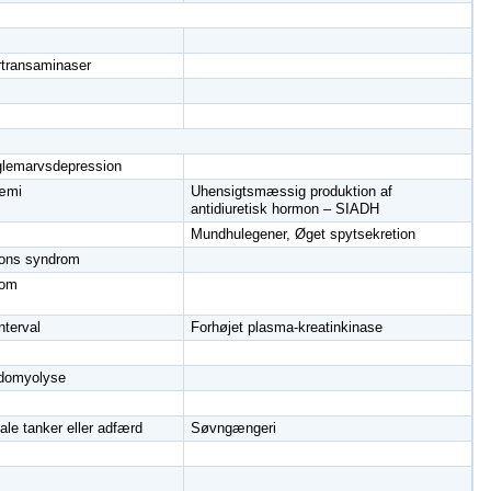
rtransaminaser
oglemarvsdepression
næmi
Uhensigtsmæssig produktion af
antidiuretisk hormon – SIADH
Mundhulegener, Øget spytsekretion
ons syndrom
rom
nterval
Forhøjet plasma-kreatinkinase
domyolyse
dale tanker eller adfærd
Søvngængeri