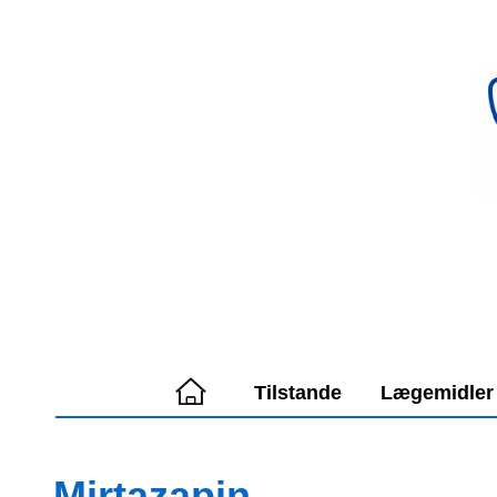
Spring
til
indhold
Tilstande
Lægemidler
Mirtazapin