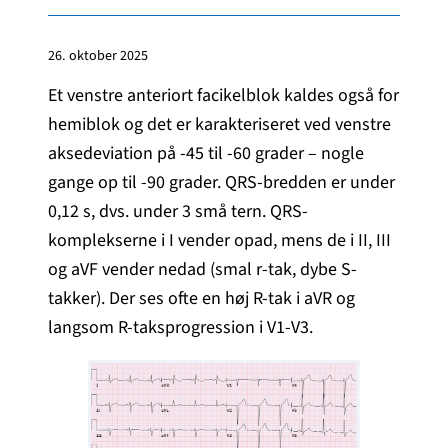
26. oktober 2025
Et venstre anteriort facikelblok kaldes også for
hemiblok og det er karakteriseret ved venstre
aksedeviation på -45 til -60 grader – nogle
gange op til -90 grader. QRS-bredden er under
0,12 s, dvs. under 3 små tern. QRS-
komplekserne i I vender opad, mens de i II, III
og aVF vender nedad (smal r-tak, dybe S-
takker). Der ses ofte en høj R-tak i aVR og
langsom R-taksprogression i V1-V3.