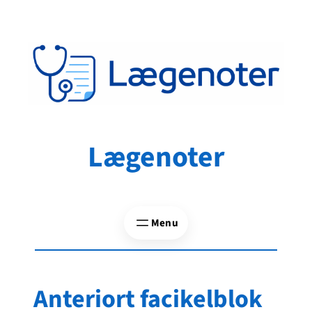
Spring
til
indhold
Lægenoter
Anteriort facikelblok