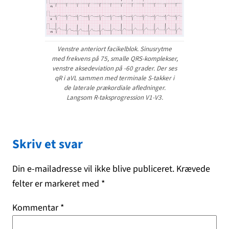
Venstre anteriort facikelblok
.
Sinusrytme
med frekvens på 75, smalle QRS-komplekser,
venstre aksedeviation på -60 grader. Der ses
qR i aVL sammen med terminale S-takker i
de laterale prækordiale afledninger.
Langsom R-taksprogression V1-V3.
Skriv et svar
Din e-mailadresse vil ikke blive publiceret.
Krævede
felter er markeret med
*
Kommentar
*