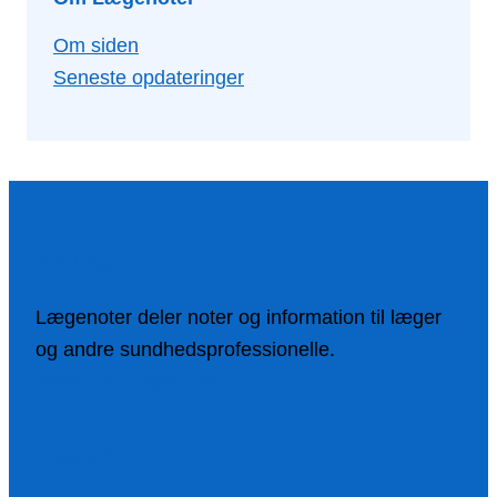
Om siden
Seneste opdateringer
Om Lægenoter
Lægenoter deler noter og information til læger
og andre sundhedsprofessionelle.
Mere om Lægenoter
Disclamer