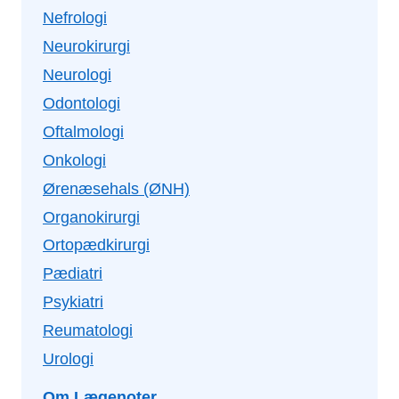
Nefrologi
Neurokirurgi
Neurologi
Odontologi
Oftalmologi
Onkologi
Ørenæsehals (ØNH)
Organokirurgi
Ortopædkirurgi
Pædiatri
Psykiatri
Reumatologi
Urologi
Om Lægenoter