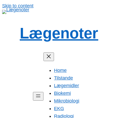
Spring
Skip to content
til
indhold
Lægenoter
Home
Tilstande
Lægemidler
Biokemi
Mikrobiologi
EKG
Radiologi