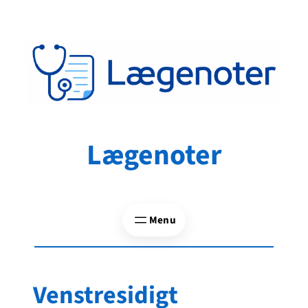
Spring
til
indhold
Lægenoter
Venstresidigt