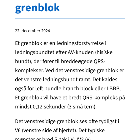
grenblok
22. december 2024
Et grenblok er en ledningsforstyrrelse i
ledningsbundtet efter AV-knuden (his’ske
bundt), der fører til breddeøgede QRS-
komplekser. Ved det venstresidige grenblok er
det venstre ledningsbundt ramt. Det kaldes
også for left bundle branch block eller LBBB.
Et grenblok vil have et bredt QRS-kompleks på
mindst 0,12 sekunder (3 små tern).
Det venstresidige grenblok ses ofte tydligst i
V6 (venstre side af hjertet). Det typiske
mønster er bred S-tak i V1/V2 (V-