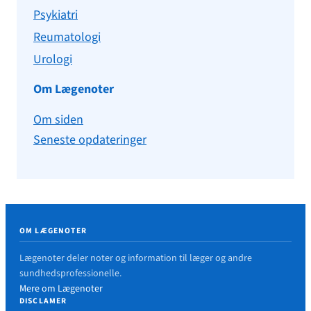
Psykiatri
Reumatologi
Urologi
Om Lægenoter
Om siden
Seneste opdateringer
OM LÆGENOTER
Lægenoter deler noter og information til læger og andre
sundhedsprofessionelle.
Mere om Lægenoter
DISCLAMER