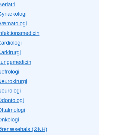
eriatri
Gynækologi
Hæmatologi
Infektionsmedicin
ardiologi
arkirurgi
Lungemedicin
efrologi
Neurokirurgi
Neurologi
Odontologi
Oftalmologi
Onkologi
Ørenæsehals (ØNH)