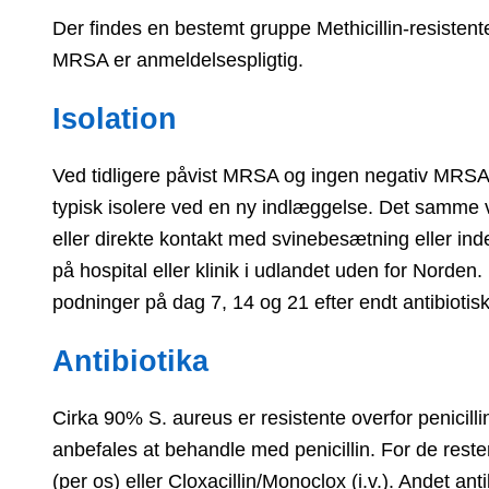
Der findes en bestemt gruppe Methicillin-resisten
MRSA er anmeldelsespligtig.
Isolation
Ved tidligere påvist MRSA og ingen negativ MRSA t
typisk isolere ved en ny indlæggelse. Det samme 
eller direkte kontakt med svinebesætning eller in
på hospital eller klinik i udlandet uden for Norden. 
podninger på dag 7, 14 og 21 efter endt antibiotis
Antibiotika
Cirka 90% S. aureus er resistente overfor penicilli
anbefales at behandle med penicillin. For de reste
(per os) eller Cloxacillin/Monoclox (i.v.). Andet an