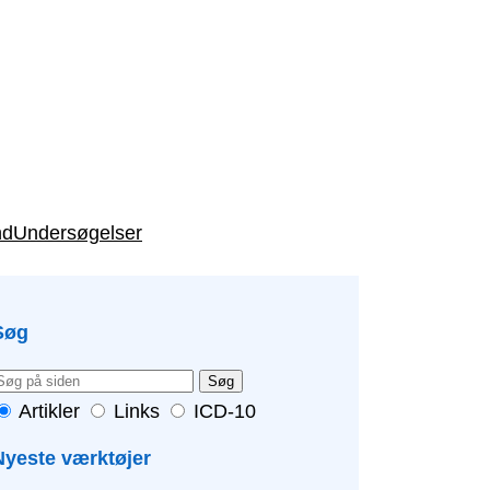
nd
Undersøgelser
Søg
Søg
Artikler
Links
ICD-10
Nyeste værktøjer