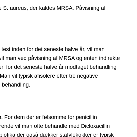
te S. aureus, der kaldes MRSA. Påvisning af
est inden for det seneste halve år, vil man
vil man ved påvisning af MRSA og enten indirekte
den for det seneste halve år modtaget behandling
Man vil typisk afisolere efter tre negative
k behandling.
n. For dem der er følsomme for penicillin
rende vil man ofte behandle med Dicloxacillin
tibiotika der også dækker stafylokokker er typisk