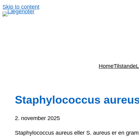
Spring
Skip to content
til
indhold
Home
Tilstande
L
Staphylococcus aureu
2. november 2025
Staphylococcus aureus eller S. aureus er en gramp