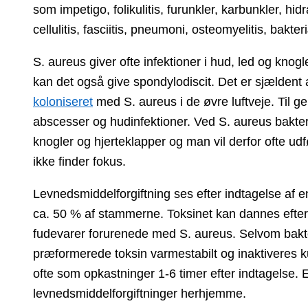
som impetigo, folikulitis, furunkler, karbunkler, hid
cellulitis, fasciitis, pneumoni, osteomyelitis, bakt
S. aureus giver ofte infektioner i hud, led og knog
kan det også give spondylodiscit. Det er sjældent
koloniseret
med S. aureus i de øvre luftveje. Til ge
abscesser og hudinfektioner. Ved S. aureus bakteriæ
knogler og hjerteklapper og man vil derfor ofte 
ikke finder fokus.
Levnedsmiddelforgiftning ses efter indtagelse af 
ca. 50 % af stammerne. Toksinet kan dannes efter
fudevarer forurenede med S. aureus. Selvom bakt
præformerede toksin varmestabilt og inaktiveres
ofte som opkastninger 1-6 timer efter indtagelse. E
levnedsmiddelforgiftninger herhjemme.