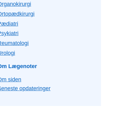
Organokirurgi
Ortopædkirurgi
Pædiatri
sykiatri
Reumatologi
Urologi
Om Lægenoter
Om siden
Seneste opdateringer