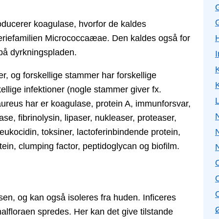
G
oducerer koagulase, hvorfor de kaldes
teriefamilien Micrococcaæae. Den kaldes også for
 på dyrkningspladen.
K
r, og forskellige stammer har forskellige
K
kellige infektioner (nogle stammer giver fx.
ureus har er koagulase, protein A, immunforsvar,
N
e, fibrinolysin, lipaser, nukleaser, proteaser,
ukocidin, toksiner, lactoferinbindende protein,
ein, clumping factor, peptidoglycan og biofilm.
en, og kan også isoleres fra huden. Inficeres
malfloraen spredes. Her kan det give tilstande