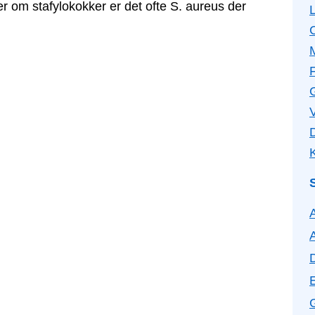
er om stafylokokker er det ofte S. aureus der
F
V
K