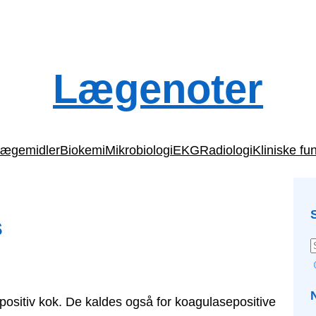
Lægenoter
ægemidler
Biokemi
Mikrobiologi
EKG
Radiologi
Kliniske fu
s
ositiv kok. De kaldes også for koagulasepositive