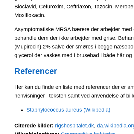
Bioclavid, Cefuroxim, Ceftriaxon, Tazocin, Merop
Moxifloxacin.
Asymptomatiske MRSA bærere der arbejder med gri
behandle dem der ikke arbejder med grise. Behan
(Mupirocin) 2% salve der smøres i begge næsebor
glycerol der vaskes med i brusebad i både hår og 
Referencer
Her kan du finde en liste med referencer der er an
henvisninger i teksten samt ved anvendelse af bille
Staphylococcus aureus (Wikipedia)
Citerede kilder:
rigshospitalet.dk
,
da.wikipedia.or