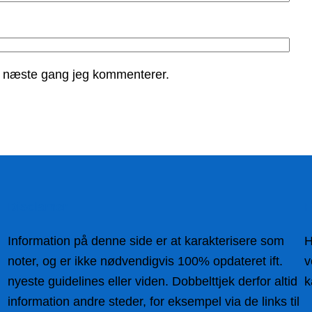
l næste gang jeg kommenterer.
Disclamer
F
Information på denne side er at karakterisere som
H
noter, og er ikke nødvendigvis 100% opdateret ift.
v
nyeste guidelines eller viden. Dobbelttjek derfor altid
k
information andre steder, for eksempel via de links til