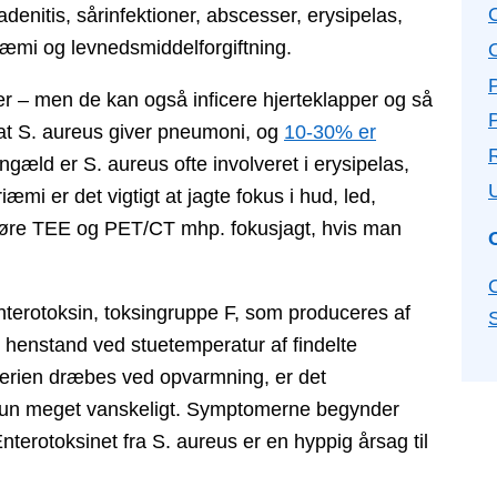
radenitis, sårinfektioner, abscesser, erysipelas,
eriæmi og levnedsmiddelforgiftning.
ler – men de kan også inficere hjerteklapper og så
P
 at S. aureus giver pneumoni, og
10-30% er
ngæld er S. aureus ofte involveret i erysipelas,
mi er det vigtigt at jagte fokus i hud, led,
udføre TEE og PET/CT mhp. fokusjagt, hvis man
enterotoksin, toksingruppe F, som produceres af
 henstand ved stuetemperatur af findelte
erien dræbes ved opvarmning, er det
 kun meget vanskeligt. Symptomerne begynder
nterotoksinet fra S. aureus er en hyppig årsag til