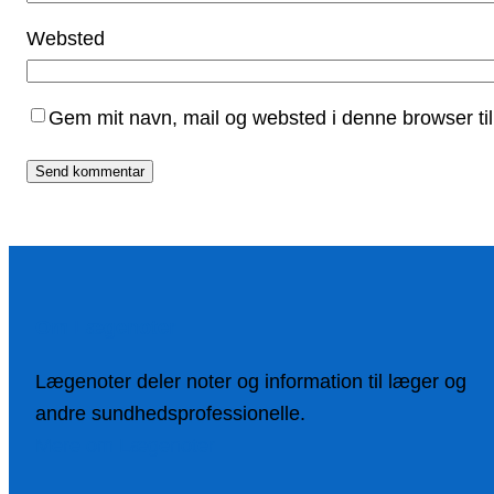
Websted
Gem mit navn, mail og websted i denne browser ti
Om Lægenoter
Lægenoter deler noter og information til læger og
andre sundhedsprofessionelle.
Mere om Lægenoter