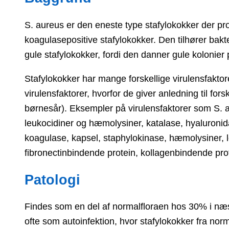
S. aureus er den eneste type stafylokokker der pr
koagulasepositive stafylokokker. Den tilhører bak
gule stafylokokker, fordi den danner gule kolonier
Stafylokokker har mange forskellige virulensfaktore
virulensfaktorer, hvorfor de giver anledning til fors
børnesår). Eksempler på virulensfaktorer som S. a
leukocidiner og hæmolysiner, katalase, hyaluronidas
koagulase, kapsel, staphylokinase, hæmolysiner, le
fibronectinbindende protein, kollagenbindende prot
Patologi
Findes som en del af normalfloraen hos 30% i næs
ofte som autoinfektion, hvor stafylokokker fra nor