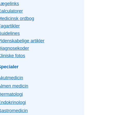
Lægelinks
Calculatorer
Medicinsk ordbog
agartikler
Guidelines
idenskabelige artikler
Diagnosekoder
liniske fotos
Specialer
Akutmedicin
Almen medicin
Dermatologi
Endokrinologi
Gastromedicin