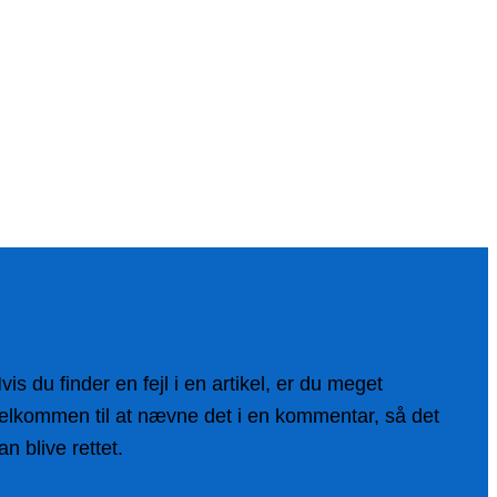
ejl i artikler?
vis du finder en fejl i en artikel, er du meget
elkommen til at nævne det i en kommentar, så det
an blive rettet.