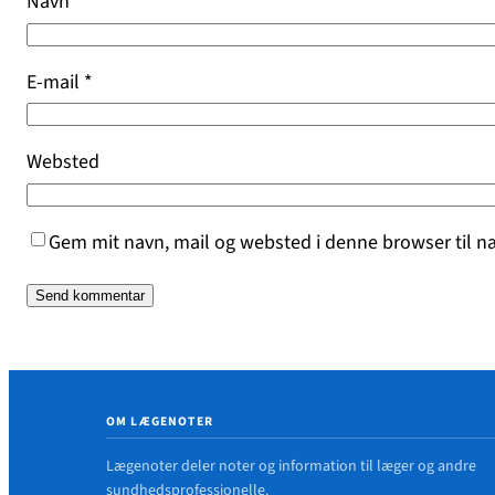
Navn
*
E-mail
*
Websted
Gem mit navn, mail og websted i denne browser til 
OM LÆGENOTER
Lægenoter deler noter og information til læger og andre
sundhedsprofessionelle.