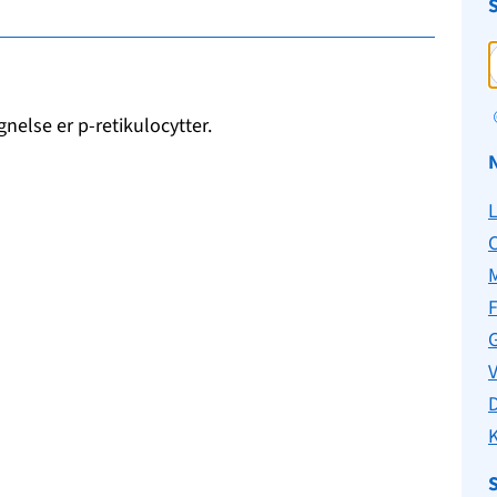
nelse er p-retikulocytter.
C
F
G
V
K
S