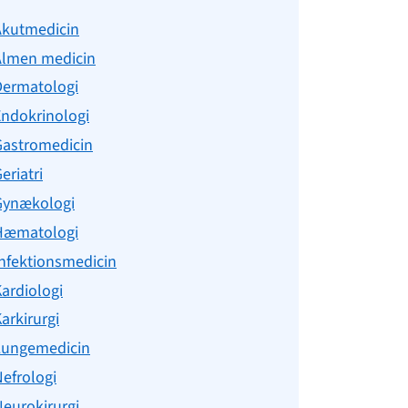
Akutmedicin
Almen medicin
Dermatologi
Endokrinologi
Gastromedicin
eriatri
Gynækologi
Hæmatologi
nfektionsmedicin
ardiologi
arkirurgi
Lungemedicin
efrologi
eurokirurgi