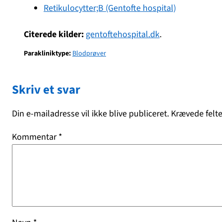
Retikulocytter;B (Gentofte hospital)
Citerede kilder:
gentoftehospital.dk
.
Parakliniktype:
Blodprøver
Skriv et svar
Din e-mailadresse vil ikke blive publiceret.
Krævede felt
Kommentar
*