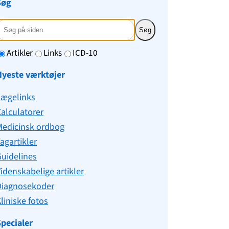
Søg
Søg
Artikler
Links
ICD-10
Nyeste værktøjer
Lægelinks
alculatorer
Medicinsk ordbog
agartikler
uidelines
idenskabelige artikler
Diagnosekoder
liniske fotos
pecialer