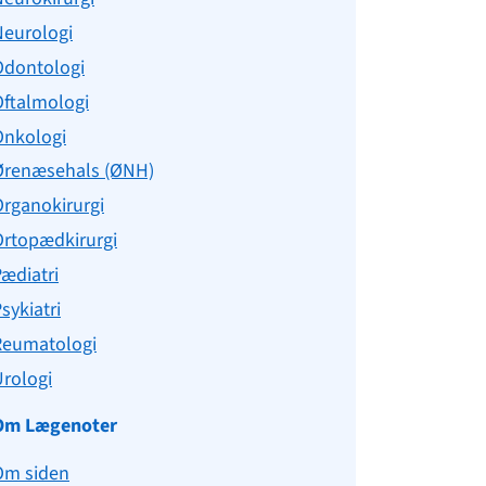
Neurologi
Odontologi
Oftalmologi
Onkologi
Ørenæsehals (ØNH)
rganokirurgi
Ortopædkirurgi
ædiatri
sykiatri
Reumatologi
rologi
Om Lægenoter
Om siden