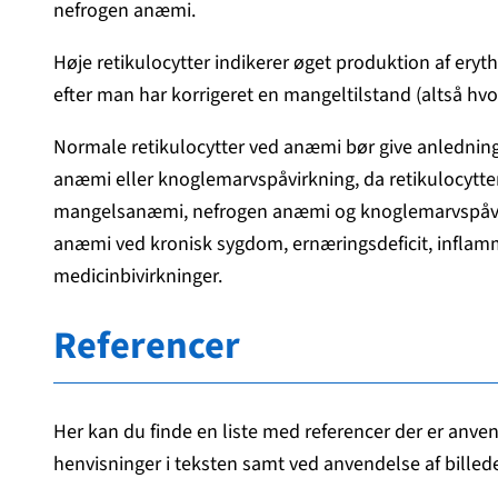
nefrogen anæmi.
Høje retikulocytter indikerer øget produktion af ery
efter man har korrigeret en mangeltilstand (altså hvo
Normale retikulocytter ved anæmi bør give anlednin
anæmi eller knoglemarvspåvirkning, da retikulocytt
mangelsanæmi, nefrogen anæmi og knoglemarvspåvirk
anæmi ved kronisk sygdom, ernæringsdeficit, inflam
medicinbivirkninger.
Referencer
Her kan du finde en liste med referencer der er anvend
henvisninger i teksten samt ved anvendelse af billede