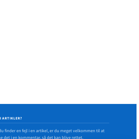
 I ARTIKLER?
du finder en fejl i en artikel, er du meget velkommen til at
 det i en kommentar, så det kan blive rettet.