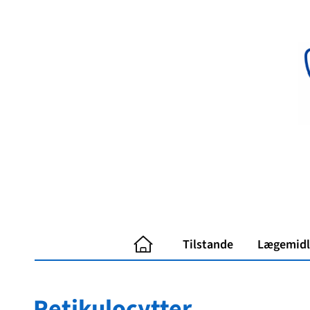
Spring
til
indhold
Tilstande
Lægemidl
Retikulocytter