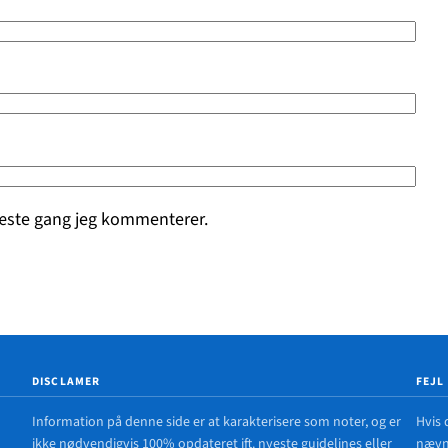
næste gang jeg kommenterer.
DISCLAMER
FEJL
Information på denne side er at karakterisere som noter, og er
Hvis 
ikke nødvendigvis 100% opdateret ift. nyeste guidelines eller
nævne