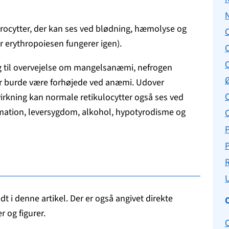
throcytter, der kan ses ved blødning, hæmolyse og
r erythropoiesen fungerer igen).
g til overvejelse om mangelsanæmi, nefrogen
er burde være forhøjede ved anæmi. Udover
O
ning kan normale retikulocytter også ses ved
mation, leversygdom, alkohol, hypotyrodisme og
P
P
U
t i denne artikel. Der er også angivet direkte
r og figurer.