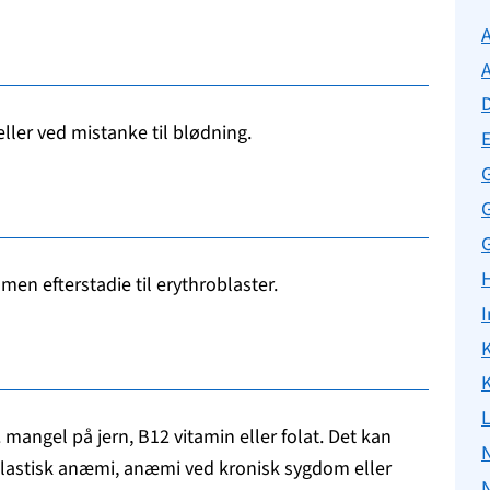
ller ved mistanke til blødning.
G
 men efterstadie til erythroblaster.
I
K
K
 mangel på jern, B12 vitamin eller folat. Det kan
N
plastisk anæmi, anæmi ved kronisk sygdom eller
N