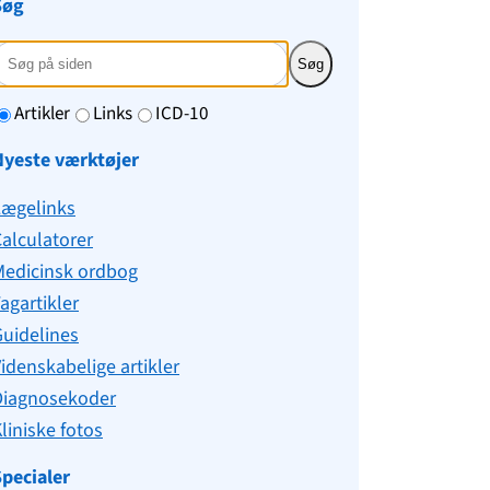
Søg
Søg
Artikler
Links
ICD-10
Nyeste værktøjer
Lægelinks
alculatorer
Medicinsk ordbog
agartikler
uidelines
idenskabelige artikler
Diagnosekoder
liniske fotos
pecialer