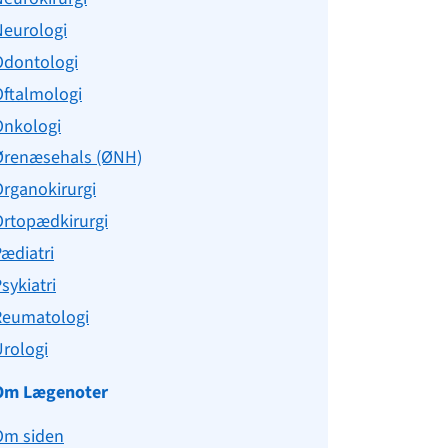
Neurologi
Odontologi
Oftalmologi
Onkologi
Ørenæsehals (ØNH)
rganokirurgi
Ortopædkirurgi
ædiatri
sykiatri
Reumatologi
rologi
Om Lægenoter
Om siden