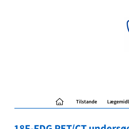
Spring
til
indhold
Tilstande
Lægemidl
18F-FDG PET/CT undersø