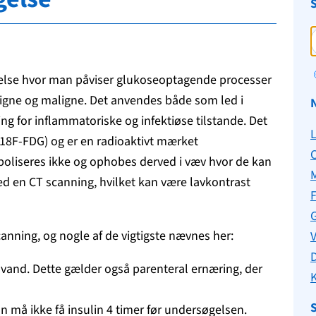
gelse hvor man påviser glukoseoptagende processer
nigne og maligne. Det anvendes både som led i
ng for inflammatoriske og infektiøse tilstande. Det
18F-FDG) og er en radioaktivt mærket
C
oliseres ikke og ophobes derved i væv hvor de kan
d en CT scanning, hvilket kan være lavkontrast
F
G
anning, og nogle af de vigtigste nævnes her:
V
 vand. Dette gælder også parenteral ernæring, der
K
S
 må ikke få insulin 4 timer før undersøgelsen.