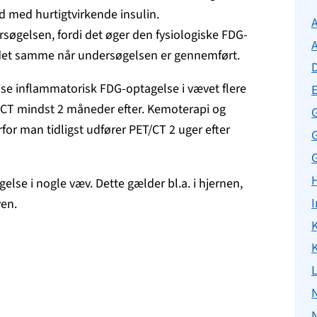
d med hurtigtvirkende insulin.
søgelsen, fordi det øger den fysiologiske FDG-
det samme når undersøgelsen er gennemført.
te se inflammatorisk FDG-optagelse i vævet flere
T/CT mindst 2 måneder efter. Kemoterapi og
for man tidligst udfører PET/CT 2 uger efter
G
lse i nogle væv. Dette gælder bl.a. i hjernen,
I
ven.
K
K
N
N