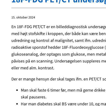
15. oktober 2024
En 18F-FDG PET/CT er en billeddiagnostisk undersø
med højt stofskifte i kroppen, der både kan være be
udredning og kontrol af malignitet, samt ifm. udredni
radioaktive sporstof hedder 18F-Fluordeoxyglucose (
glukoseanalog, der optages som glukose, men metab
påvises på en scanning. Undersøgelsen suppleres me
eller med alm. kontrast.
Der er mange hensyn der skal tages ifm. en PET/CT sc
Man skal faste 6 timer før, men må gerne drikke
skal pauseres.
Har man diabetes skal BS være under 10, og man