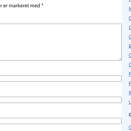
er er markeret med
*
O
P
P
U