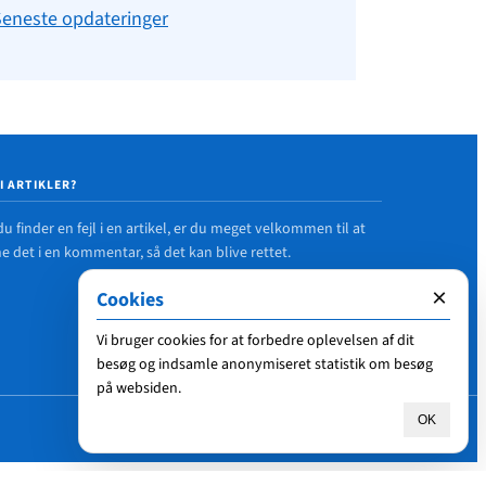
Seneste opdateringer
 I ARTIKLER?
du finder en fejl i en artikel, er du meget velkommen til at
 det i en kommentar, så det kan blive rettet.
×
Cookies
Vi bruger cookies for at forbedre oplevelsen af dit
besøg og indsamle anonymiseret statistik om besøg
på websiden.
OK