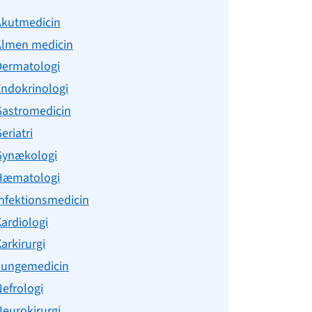
Akutmedicin
Almen medicin
Dermatologi
Endokrinologi
Gastromedicin
eriatri
Gynækologi
Hæmatologi
nfektionsmedicin
ardiologi
arkirurgi
Lungemedicin
efrologi
eurokirurgi