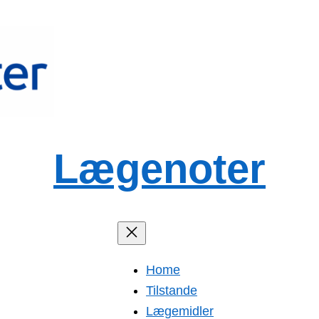
Lægenoter
Home
Tilstande
Lægemidler