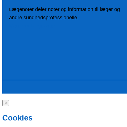
Lægenoter deler noter og information til læger og
andre sundhedsprofessionelle.
Mere om Lægenoter
×
Cookies