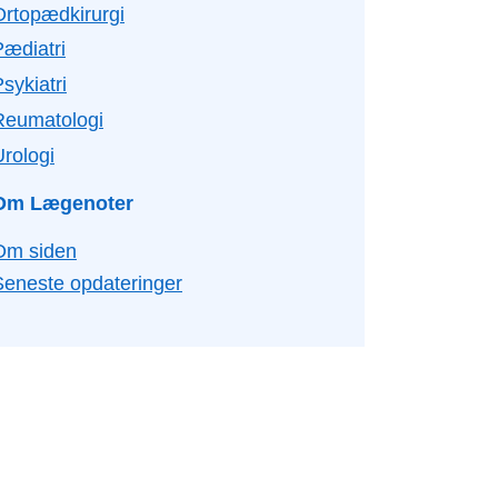
Ortopædkirurgi
Pædiatri
sykiatri
Reumatologi
Urologi
Om Lægenoter
Om siden
Seneste opdateringer