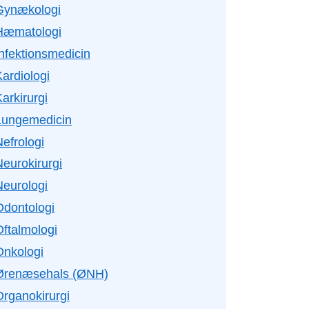
Gynækologi
Hæmatologi
Infektionsmedicin
ardiologi
arkirurgi
Lungemedicin
efrologi
Neurokirurgi
Neurologi
Odontologi
Oftalmologi
Onkologi
Ørenæsehals (ØNH)
Organokirurgi