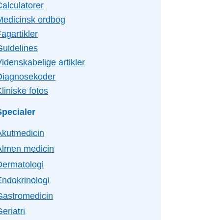
Calculatorer
Medicinsk ordbog
agartikler
Guidelines
idenskabelige artikler
Diagnosekoder
liniske fotos
Specialer
Akutmedicin
Almen medicin
Dermatologi
Endokrinologi
Gastromedicin
eriatri