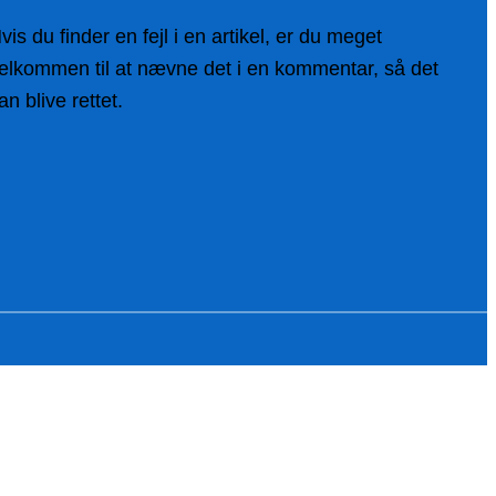
vis du finder en fejl i en artikel, er du meget
elkommen til at nævne det i en kommentar, så det
an blive rettet.