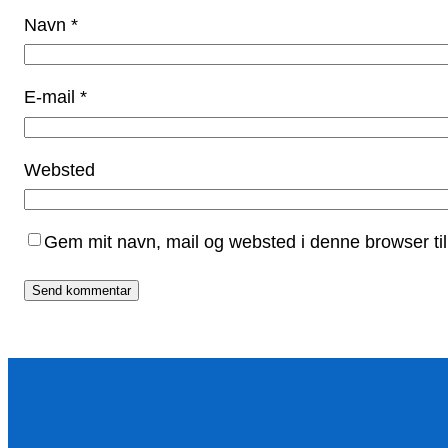
Navn
*
E-mail
*
Websted
Gem mit navn, mail og websted i denne browser ti
Om Lægenoter