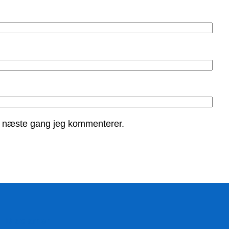
l næste gang jeg kommenterer.
Disclamer
F