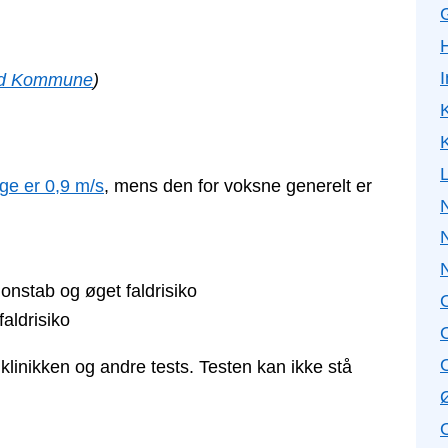
ad Kommune
)
K
K
ge er 0,9 m/s
, mens den for voksne generelt er
N
nstab og øget faldrisiko
aldrisiko
klinikken og andre tests. Testen kan ikke stå