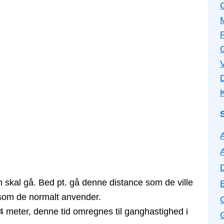
F
V
K
 skal gå. Bed pt. gå denne distance som de ville
som de normalt anvender.
å 4 meter, denne tid omregnes til ganghastighed i
G