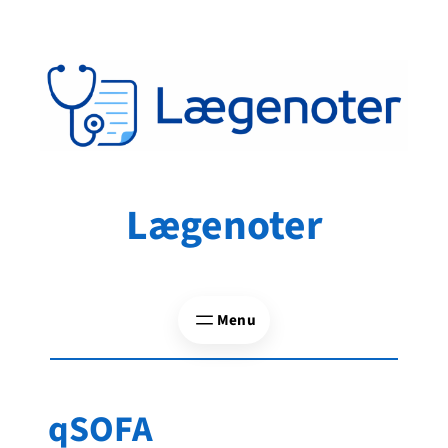
Spring
til
indhold
Lægenoter
qSOFA