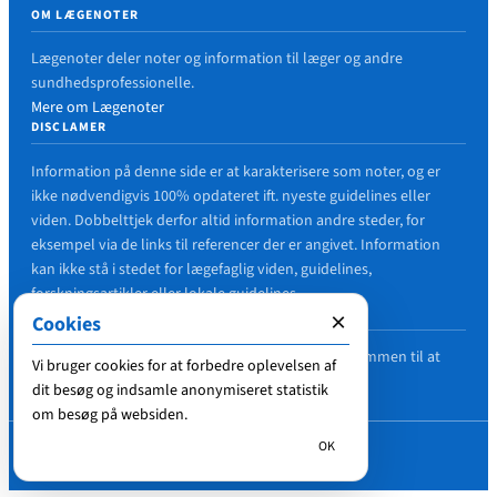
OM LÆGENOTER
Lægenoter deler noter og information til læger og andre
sundhedsprofessionelle.
Mere om Lægenoter
DISCLAMER
Information på denne side er at karakterisere som noter, og er
ikke nødvendigvis 100% opdateret ift. nyeste guidelines eller
viden. Dobbelttjek derfor altid information andre steder, for
eksempel via de links til referencer der er angivet. Information
kan ikke stå i stedet for lægefaglig viden, guidelines,
forskningsartikler eller lokale guidelines.
FEJL I ARTIKLER?
×
Cookies
Hvis du finder en fejl i en artikel, er du meget velkommen til at
Vi bruger cookies for at forbedre oplevelsen af
nævne det i en kommentar, så det kan blive rettet.
dit besøg og indsamle anonymiseret statistik
om besøg på websiden.
OK
© 2018-2026
Lægenoter