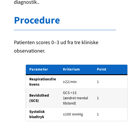
diagnostik..
Procedure
Patienten scores 0–3 ud fra tre kliniske
observationer.
Parameter
Kriterium
Point
Respirationsfre
≥22/min
1
kvens
GCS <15
Bevidsthed
(ændret mental
1
(GCS)
tilstand)
Systolisk
≤100 mmHg
1
blodtryk