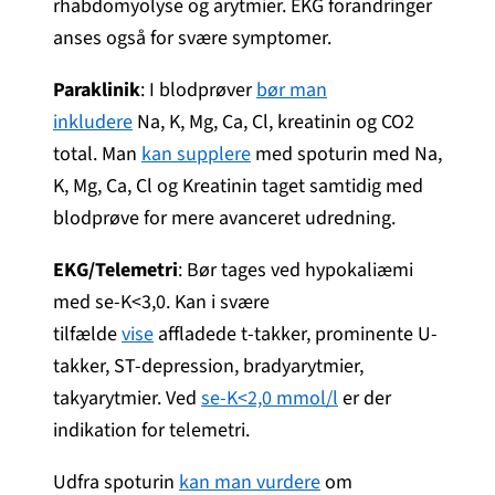
rhabdomyolyse og arytmier. EKG forandringer
anses også for svære symptomer.
Paraklinik
: I blodprøver
bør man
inkludere
Na, K, Mg, Ca, Cl, kreatinin og CO2
total. Man
kan supplere
med spoturin med Na,
K, Mg, Ca, Cl og Kreatinin taget samtidig med
blodprøve for mere avanceret udredning.
EKG/Telemetri
: Bør tages ved hypokaliæmi
med se-K<3,0. Kan i svære
tilfælde
vise
affladede t-takker, prominente U-
takker, ST-depression, bradyarytmier,
takyarytmier. Ved
se-K<2,0 mmol/l
er der
indikation for telemetri.
Udfra spoturin
kan man vurdere
om