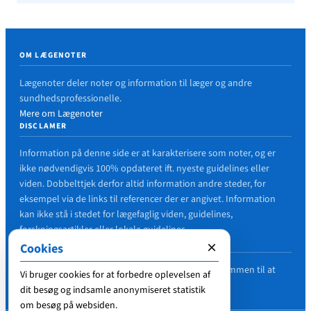
OM LÆGENOTER
Lægenoter deler noter og information til læger og andre
sundhedsprofessionelle.
Mere om Lægenoter
DISCLAMER
Information på denne side er at karakterisere som noter, og er
ikke nødvendigvis 100% opdateret ift. nyeste guidelines eller
viden. Dobbelttjek derfor altid information andre steder, for
eksempel via de links til referencer der er angivet. Information
kan ikke stå i stedet for lægefaglig viden, guidelines,
forskningsartikler eller lokale guidelines.
FEJL I ARTIKLER?
×
Cookies
Hvis du finder en fejl i en artikel, er du meget velkommen til at
Vi bruger cookies for at forbedre oplevelsen af
nævne det i en kommentar, så det kan blive rettet.
dit besøg og indsamle anonymiseret statistik
om besøg på websiden.