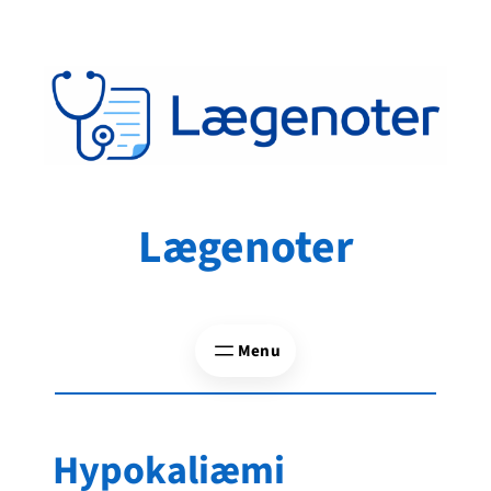
Spring
til
indhold
Lægenoter
Hypokaliæmi