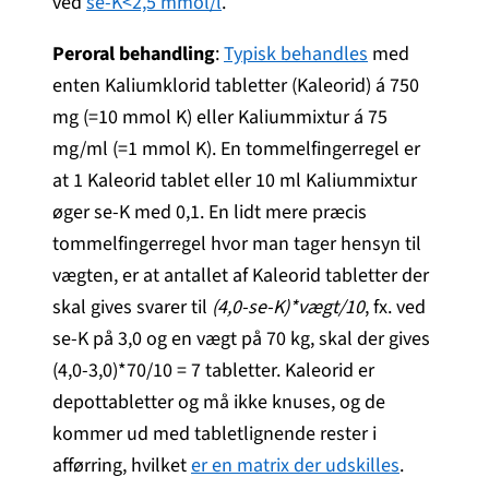
ved
se-K<2,5 mmol/l
.
Peroral behandling
:
Typisk behandles
med
enten Kaliumklorid tabletter (Kaleorid) á 750
mg (=10 mmol K) eller Kaliummixtur á 75
mg/ml (=1 mmol K). En tommelfingerregel er
at 1 Kaleorid tablet eller 10 ml Kaliummixtur
øger se-K med 0,1. En lidt mere præcis
tommelfingerregel hvor man tager hensyn til
vægten, er at antallet af Kaleorid tabletter der
skal gives svarer til
(4,0-se-K)*vægt/10
, fx. ved
se-K på 3,0 og en vægt på 70 kg, skal der gives
(4,0-3,0)*70/10 = 7 tabletter. Kaleorid er
depottabletter og må ikke knuses, og de
kommer ud med tabletlignende rester i
afførring, hvilket
er en matrix der udskilles
.