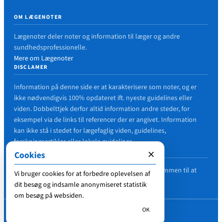
OM LÆGENOTER
Lægenoter deler noter og information til læger og andre
sundhedsprofessionelle.
Mere om Lægenoter
DISCLAMER
Information på denne side er at karakterisere som noter, og er
ikke nødvendigvis 100% opdateret ift. nyeste guidelines eller
viden. Dobbelttjek derfor altid information andre steder, for
eksempel via de links til referencer der er angivet. Information
kan ikke stå i stedet for lægefaglig viden, guidelines,
forskningsartikler eller lokale guidelines.
FEJL I ARTIKLER?
×
Cookies
Hvis du finder en fejl i en artikel, er du meget velkommen til at
Vi bruger cookies for at forbedre oplevelsen af
nævne det i en kommentar, så det kan blive rettet.
dit besøg og indsamle anonymiseret statistik
om besøg på websiden.
OK
© 2018-2026
Lægenoter