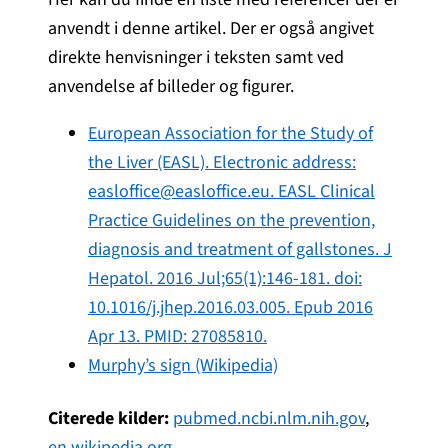
anvendt i denne artikel. Der er også angivet
direkte henvisninger i teksten samt ved
anvendelse af billeder og figurer.
European Association for the Study of
the Liver (EASL). Electronic address:
easloffice@easloffice.eu. EASL Clinical
Practice Guidelines on the prevention,
diagnosis and treatment of gallstones. J
Hepatol. 2016 Jul;65(1):146-181. doi:
10.1016/j.jhep.2016.03.005. Epub 2016
Apr 13. PMID: 27085810.
Murphy’s sign (Wikipedia)
Citerede kilder:
pubmed.ncbi.nlm.nih.gov
,
en.wikipedia.org
.