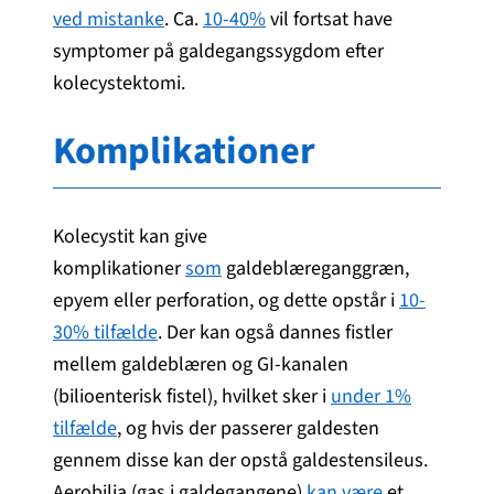
ved mistanke
. Ca.
10-40%
vil fortsat have
symptomer på galdegangssygdom efter
kolecystektomi.
Komplikationer
Kolecystit kan give
komplikationer
som
galdeblæreganggræn,
epyem eller perforation, og dette opstår i
10-
30% tilfælde
. Der kan også dannes fistler
mellem galdeblæren og GI-kanalen
(bilioenterisk fistel), hvilket sker i
under 1%
tilfælde
, og hvis der passerer galdesten
gennem disse kan der opstå galdestensileus.
Aerobilia (gas i galdegangene)
kan være
et