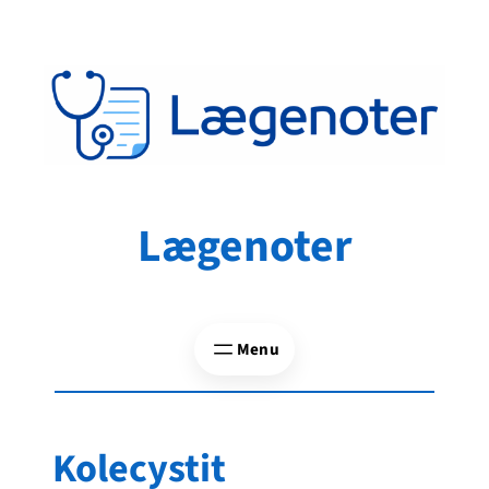
Spring
til
indhold
Lægenoter
Kolecystit