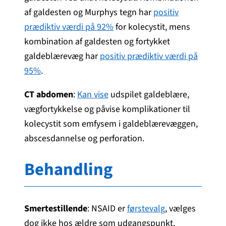
af galdesten og Murphys tegn har
positiv
prædiktiv værdi på 92%
for kolecystit, mens
kombination af galdesten og fortykket
galdeblærevæg har
positiv prædiktiv værdi på
95%
.
CT abdomen
:
Kan vise
udspilet galdeblære,
vægfortykkelse og påvise komplikationer til
kolecystit som emfysem i galdeblærevæggen,
abscesdannelse og perforation.
Behandling
Smertestillende
: NSAID er
førstevalg
, vælges
dog ikke hos ældre som udgangspunkt.