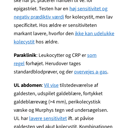
ske når pt. placerer hånden til ve. for
epigastriet. Testen har en
høj sensitivitet og
negativ prædiktiv værdi
for kolecystit, men lav
specificitet. Hos ældre er sensitiviteten
markant lavere, hvorfor den
ikke kan udelukke
kolecystit
hos ældre.
Paraklinik
: Leukocytter og CRP er
som
regel
forhøjet. Herudover tages
standardblodprøver, og der
overvejes a-gas
.
UL abdomen
:
Vil vise
tilstedeværelse af
galdesten, udspilet galdeblære, fortykket
galdeblærevæg (>4 mm), perikolecystisk
væske og Murphys tegn ved undersøgelsen.
UL har
lavere sensitivitet
ift. at påvise
galdesten ved akut kolecystit. Kombinationen