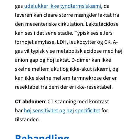
gas
udelukker ikke tyndtarmsiskæmi
, da
leveren kan cleare større mængder laktat fra
den mesenteriske cirkulation. Laktatacidose
kan ses i det sene stadie. Typisk ses ellers
forhøjet amylase, LDH, leukocytter og CK. A-
gas vil typisk vise metabolisk acidose med høj
anion gap og høj laktat. D-dimer kan ikke
skelne mellem akut og ikke-akut iskæmi, og
kan ikke skelne mellem tarmnekrose der er
resektabel fra dem der er ikke-resektabel.
CT abdomen
: CT scanning med kontrast
har
høj sensitivitet og høj specificitet
for
tilstanden.
Behandling