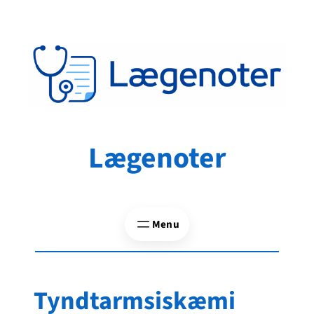
Spring
til
indhold
Lægenoter
Tyndtarmsiskæmi