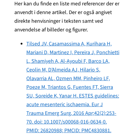
Her kan du finde en liste med referencer der er
anvendt i denne artikel. Der er også angivet
direkte henvisninger i teksten samt ved
anvendelse af billeder og figurer.
Tilsed JV, Casamassima A, Kurihara H,
Mariani D, Martinez I, Pereira J, Ponchietti
L, Shamiyeh A, Al-Ayoubi F, Barco LA,
Ceolin M, D’Almeida AJ, Hilario S,
Olavarria AL, Ozmen MM, Pinheiro LF,
Poeze M, Triantos G, Fuentes FT, Sierra
SU, Soreide K, Yanar H. ESTES guidelines:
acute mesenteric ischaemia. Eur J
Trauma Emerg Surg. 2016 Apr;42(2):253-
70. doi: 10.1007/s00068-016-0634-0.
PMID: 26820988; PMCID: PMC4830881.