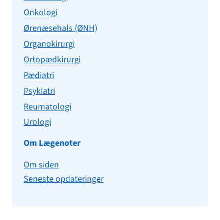
Onkologi
Ørenæsehals (ØNH)
Organokirurgi
Ortopædkirurgi
Pædiatri
Psykiatri
Reumatologi
Urologi
Om Lægenoter
Om siden
Seneste opdateringer