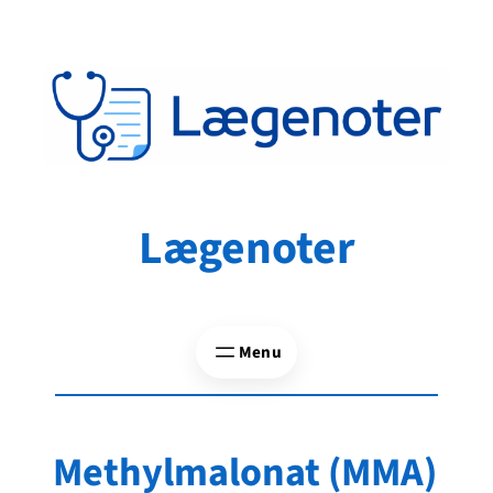
Spring
til
indhold
Lægenoter
Methylmalonat (MMA)