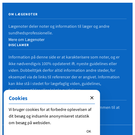
OM LÆGENOTER
Lægenoter deler noter og information til læger og andre
sundhedsprofessionelle.
Mere om Lægenoter
DISCLAMER
Information på denne side er at karakterisere som noter, og er
ikke nødvendigvis 100% opdateret ift. nyeste guidelines eller
viden. Dobbelttjek derfor altid information andre steder, for
eksempel via de links til referencer der er angivet. Information
kan ikke stå i stedet for lægefaglig viden, guidelines,
forskningsartikler eller lokale guidelines.
FEJL I ARTIKLER?
×
Cookies
Hvis du finder en fejl i en artikel, er du meget velkommen til at
Vi bruger cookies for at forbedre oplevelsen af
nævne det i en kommentar, så det kan blive rettet.
dit besøg og indsamle anonymiseret statistik
om besøg på websiden.
OK
© 2018-2026
Lægenoter